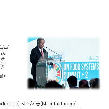
duction), 제조/가공(Manufacturing/