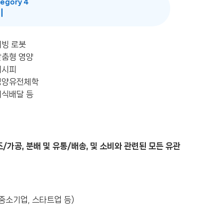
egory 4
비
서빙 로봇
맞춤형 영양
레시피
 영양유전체학
외식배달 등
/가공, 분배 및 유통/배송, 및 소비와 관련된 모든 유관
 중소기업, 스타트업 등)