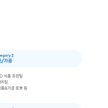
egory 2
조/가공
3D 식품 프린팅
패키징
식품&가공 로봇 등