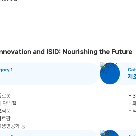
novation and ISID: Nourishing the Future
gory 1
Cat
제
품로봇
- 
체 단백질
- 
효식품
- 
마트팜
업생명공학 등